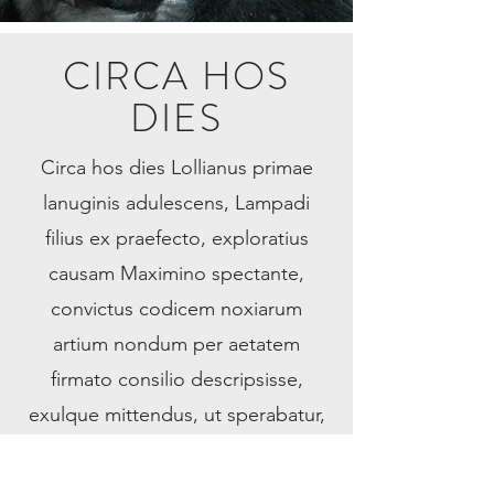
CIRCA HOS
DIES
Circa hos dies Lollianus primae
lanuginis adulescens, Lampadi
filius ex praefecto, exploratius
causam Maximino spectante,
convictus codicem noxiarum
artium nondum per aetatem
firmato consilio descripsisse,
exulque mittendus, ut sperabatur,
patris inpulsu provocavit ad
principem, et iussus ad eius