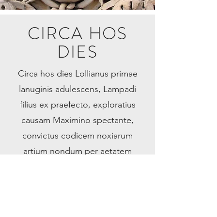
CIRCA HOS
DIES
Circa hos dies Lollianus primae
lanuginis adulescens, Lampadi
filius ex praefecto, exploratius
causam Maximino spectante,
convictus codicem noxiarum
artium nondum per aetatem
firmato consilio descripsisse,
exulque mittendus, ut sperabatur,
patris inpulsu provocavit ad
principem, et iussus ad eius