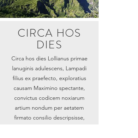
CIRCA HOS
DIES
Circa hos dies Lollianus primae
lanuginis adulescens, Lampadi
filius ex praefecto, exploratius
causam Maximino spectante,
convictus codicem noxiarum
artium nondum per aetatem
firmato consilio descripsisse,
exulque mittendus, ut sperabatur,
patris inpulsu provocavit ad