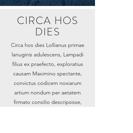
CIRCA HOS
DIES
Circa hos dies Lollianus primae
lanuginis adulescens, Lampadi
filius ex praefecto, exploratius
causam Maximino spectante,
convictus codicem noxiarum
artium nondum per aetatem
firmato consilio descripsisse,
exulque mittendus, ut sperabatur,
patris inpulsu provocavit ad
principem, et iussus ad eius