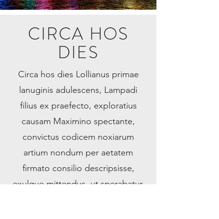
CIRCA HOS
DIES
Circa hos dies Lollianus primae
lanuginis adulescens, Lampadi
filius ex praefecto, exploratius
causam Maximino spectante,
convictus codicem noxiarum
artium nondum per aetatem
firmato consilio descripsisse,
exulque mittendus, ut sperabatur,
patris inpulsu provocavit ad
principem, et iussus ad eius